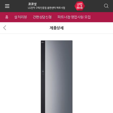
홈
설치리뷰
간편상담신청
파트너점·영업사원 모집
제품상세