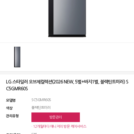
LG 스타일러 오브제컬렉션(2026 NEW, 5벌+바지1벌, 블랙틴트미러) S
C5GMR60S
SC5GMR60S
모델명
블랙틴트미러
색상
관리유형
방문관리
· 12개월마다 매니저의 방문 케어서비스