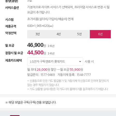
5벌
용량(총량)
기본적으로 라이트 서비스가 선택되며, 프리미엄 서비스로 변경 시 월
서비스옵션
요금이 추가됩니다.
초기비용(설치비/가입비/배송비) 면제
시스템
600×1,965×620(㎜)
제품규격
약정선택
3년
4년
5년
6년
46,900
월 요금
원
1~6년
44,500
결합시 월 요금
원
1~6년
제휴카드혜택
LG전자 구독엔로카 롯데카드
사용 시
26,000
55,900
월 최대
원 할인 → 월 요금
원
발급문의 : 1577-9469 자동이체 등록 : 1544-7777
* 신용등으로 인한 카드 발급불가 및 자동이체 미신청으로 인하여 할인되지
않는 경우 책임지지 않습니다.
* 카드 상품별 상세사항은 각 카드사의 홈페이지를 참조해주시기 바랍니다.
※ 해당 모델은 구독(구독)전용 모델입니다.