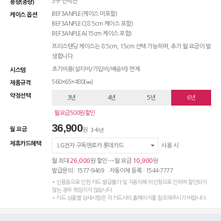
3구 인덕션
용량(총량)
BEF3ANPLE(케이스 미포함)
케이스 옵션
BEF3ANPLEC(8.5cm 케이스 포함)
BEF3ANPLEA(15cm 케이스 포함)
프리스탠딩 케이스는 8.5cm, 15cm 선택 가능하며, 추가 월 요금이 발
생합니다.
초기비용(설치비/가입비/배송비) 면제
시스템
560×65×480(㎜)
제품규격
약정선택
3년
4년
5년
6년
· 월요금500원할인
36,900
월 요금
원
1~6년
제휴카드혜택
LG전자 구독엔로카 롯데카드
사용 시
26,000
10,900
월 최대
원 할인 → 월 요금
원
발급문의 : 1577-9469 자동이체 등록 : 1544-7777
* 신용등으로 인한 카드 발급불가 및 자동이체 미신청으로 인하여 할인되지
않는 경우 책임지지 않습니다.
* 카드 상품별 상세사항은 각 카드사의 홈페이지를 참조해주시기 바랍니다.