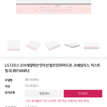
LG 디오스 오브제컬렉션 인덕션 빌트인(와이드존, 프레임리스, 미스트
핑크) BEF3ANPLE
BEF3ANPLE
모델명
미스트핑크
색상
관리유형
방문관리
자가관리
· 36~48개월차 기간 내 상판 1회 무상 교체(3년 약정 제외)