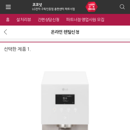
홈
설치리뷰
간편상담신청
파트너점·영업사원 모집
온라인 렌탈신청
선택한 제품 1.