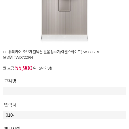
LG 퓨리케어 오브제컬렉션 얼음정수기(에센스화이트) WD722RH
모델명 : WD722RH
55,900
월 요금
원 [5년약정]
고객명
연락처
메모사항