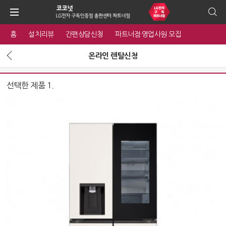
홈
설치리뷰
간편상담신청
파트너점·영업사원 모집
온라인 렌탈신청
선택한 제품 1.